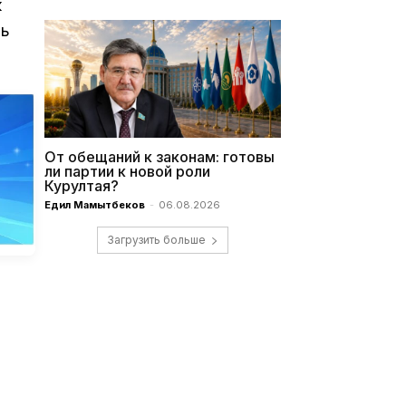
к
ть
От обещаний к законам: готовы
ли партии к новой роли
Курултая?
Едил Мамытбеков
-
06.08.2026
Загрузить больше