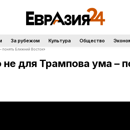
м
За рубежом
Культура
Общество
Эконо
– понять Ближний Восток»
 не для Tpaмпова ума – 