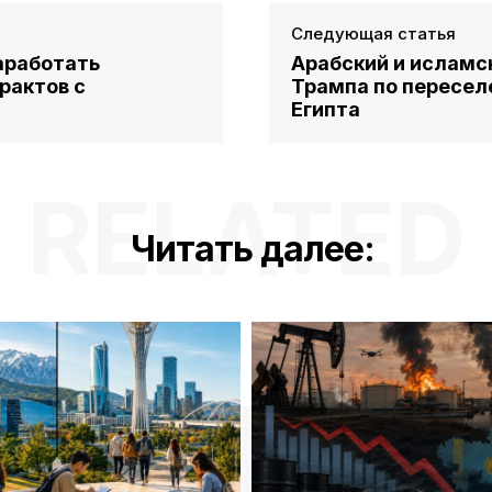
Следующая статья
аработать
Арабский и исламс
рактов с
Трампа по пересе
Египта
RELATED
Читать далее: