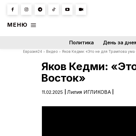
МЕНЮ
Политика
День за дне
Евразия24
Видео
Яков Кедми: «Это не для Tpaмпова ума 
Яков Кедми: «Это
Восток»
|
Лилия ИГЛИКОВА
|
11.02.2025