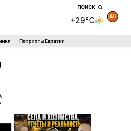
ПОИСК
+29°C
мика
Патриоты Евразии
я
,
у