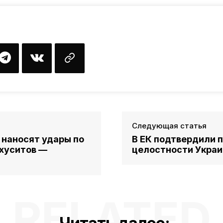
Следующая статья
наносят удары по
В ЕК подтвердили 
хуситов —
целостности Укра
RELATED