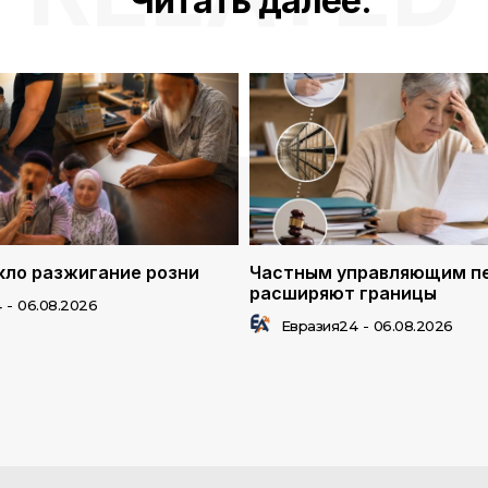
Читать далее:
ло разжигание розни
Частным управляющим п
расширяют границы
4
-
06.08.2026
Евразия24
-
06.08.2026