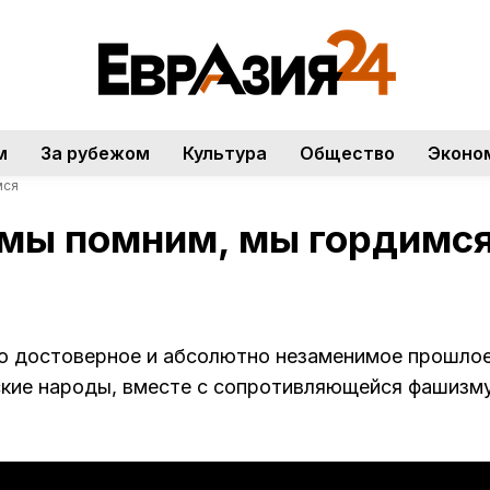
м
За рубежом
Культура
Общество
Эконо
мся
 мы помним, мы гордимс
о достоверное и абсолютно незаменимое прошлое
кие народы, вместе с сопротивляющейся фашизм