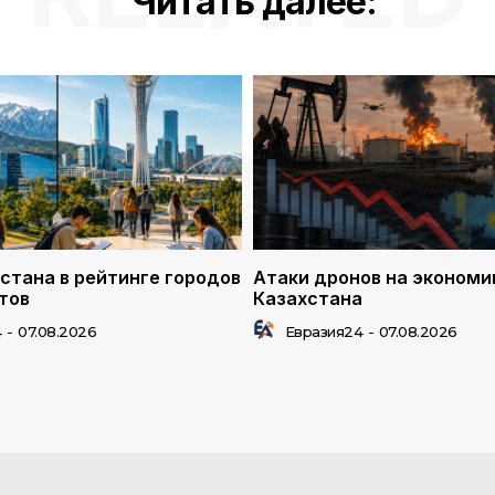
Читать далее:
стана в рейтинге городов
Атаки дронов на экономи
тов
Казахстана
4
-
07.08.2026
Евразия24
-
07.08.2026