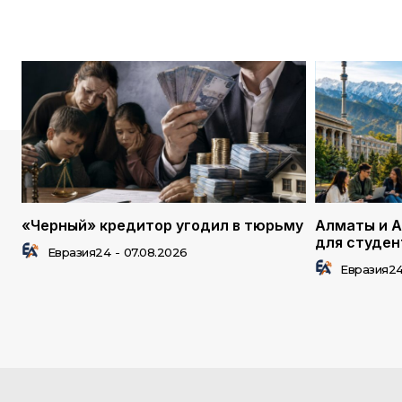
«Черный» кредитор угодил в тюрьму
Алматы и А
для студен
Евразия24
-
07.08.2026
Евразия2