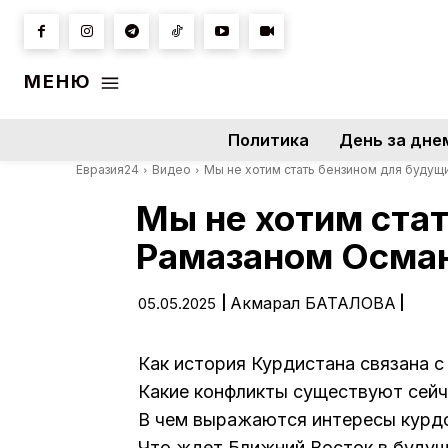
МЕНЮ
Политика
День за дне
Евразия24
Видео
Мы не хотим стать бензином для будущ
Мы не хотим стат
Рамазаном Осма
|
Акмарал БАТАЛОВА
|
05.05.2025
Как история Курдистана связана с
Какие конфликты существуют сейч
В чем выражаются интересы курд
Что ждет Ближний Восток в буду