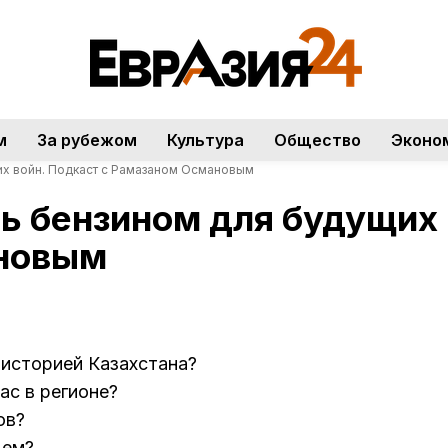
м
За рубежом
Культура
Общество
Эконо
их войн. Подкаст с Рамазаном Османовым
ь бензином для будущих 
новым
 историей Казахстана?
ас в регионе?
ов?
щем?