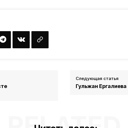
Следующая статья
сте
Гульжан Ергалиева
RELATED