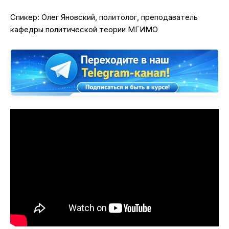
Спикер: Олег Яновский, политолог, преподаватель
кафедры политической теории МГИМО