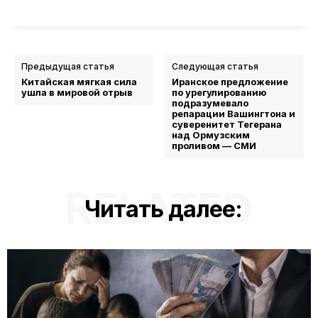
Предыдущая статья
Следующая статья
Китайская мягкая сила
Иранское предложение
ушла в мировой отрыв
по урегулированию
подразумевало
репарации Вашингтона и
суверенитет Тегерана
над Ормузским
проливом — СМИ
RELATED
Читать далее: