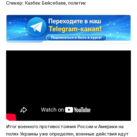
Спикер: Казбек Бейсебаев, политик
Итог военного противостояния России и Америки на
полях Украины уже определен, военные действия идут