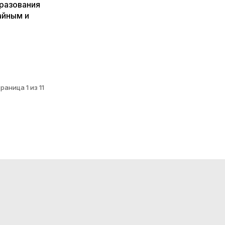
бразования
айным и
раница 1 из 11