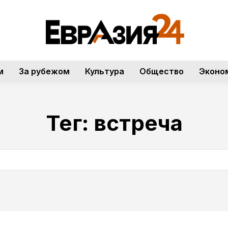
м
За рубежом
Культура
Общество
Эконо
Тег:
встреча