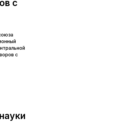
ов с
союза
ионный
ентральной
воров с
е
 науки