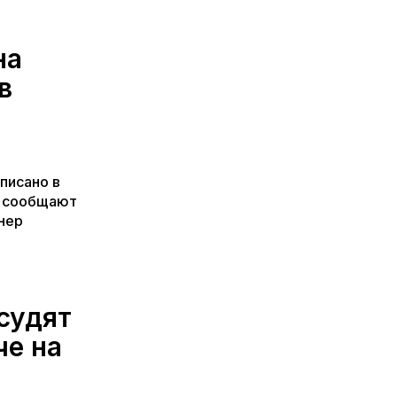
на
в
писано в
, сообщают
нер
судят
че на