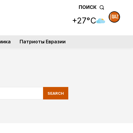
ПОИСК
+27°C
мика
Патриоты Евразии
SEARCH