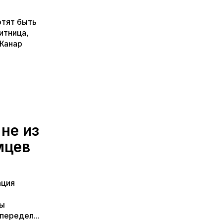
отят быть
итница,
Жанар
не из
мцев
ация
ты
передел...