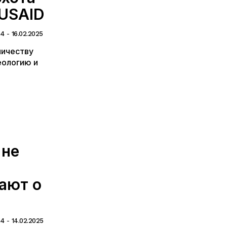
 USAID
24
-
16.02.2025
ничеству
еологию и
 не
ают о
24
-
14.02.2025