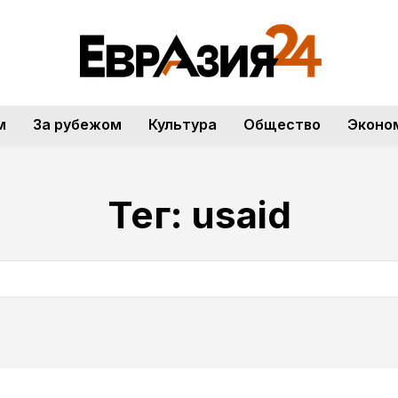
м
За рубежом
Культура
Общество
Эконо
Тег:
usaid