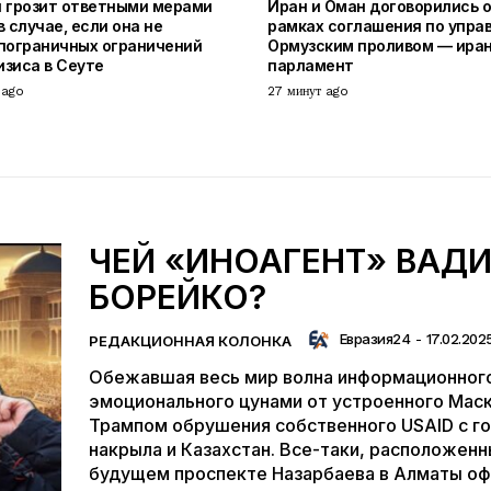
 грозит ответными мерами
Иран и Оман договорились 
 случае, если она не
рамках соглашения по упра
пограничных ограничений
Ормузским проливом — ира
изиса в Сеуте
парламент
 ago
27 минут ago
ЧЕЙ «ИНОАГЕНТ» ВАД
БОРЕЙКО?
Евразия24
-
17.02.202
РЕДАКЦИОННАЯ КОЛОНКА
Обежавшая весь мир волна информационного
эмоционального цунами от устроенного Мас
Трампом обрушения собственного USAID с г
накрыла и Казахстан. Все-таки, расположенн
будущем проспекте Назарбаева в Алматы о