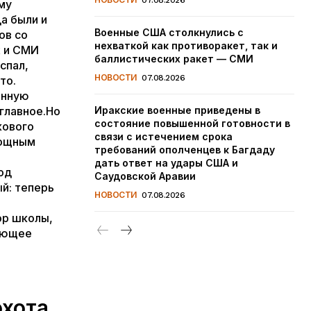
07.08.2026
му
а были и
Военные США столкнулись с
ов со
нехваткой как противоракет, так и
х и СМИ
баллистических ракет — СМИ
спал,
НОВОСТИ
07.08.2026
то.
онную
 главное.Но
Иракские военные приведены в
состояние повышенной готовности в
кового
связи с истечением срока
мощным
требований ополченцев к Багдаду
дать ответ на удары США и
од
Саудовской Аравии
й: теперь
НОВОСТИ
07.08.2026
ор школы,
тающее
охота