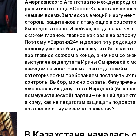
Американского Агентства по международно
развитию и фонда «Сорос-Казахстан» некогд
«нашим всем».Выплесков эмоций и аргумент
стороны защитников и атакующих в соцсетя
было достаточно. И сейчас, когда накал чуть 
скажем главное: главное как раз и не затрону
Поэтому «Евразия24» и делает эту редакци
колонку уже как бы вдогонку, чтобы сказать
про главное скажем в конце, а начнем со зна
выступления депутата Ирины Смирновой с 
наездом на иностранных грантодателей и
категорическим требованием поставить их п
контроль. Выбор, можно сказать, безупречны
уже «вечный» депутат от Народной (бывшей
Коммунистической) партии – бывший директ
а кому, как не педагогам защищать подрас
поколение от чужеземного влияния?
В Казахстане началась 