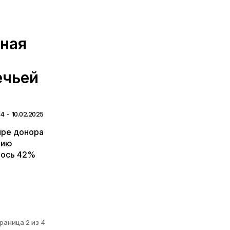
ьная
ечьей
24
-
10.02.2025
ире донора
тию
лось 42%
раница 2 из 4