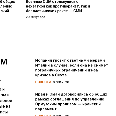
об общих
Военные США столкнулись с
влению
нехваткой как противоракет, так и
нский
баллистических ракет — СМИ
29 минут ago
ИМ
Испания грозит ответными мерами
Италии в случае, если она не снимет
пограничных ограничений из-за
кризиса в Сеуте
5
НОВОСТИ
07.08.2026
 и
Иран и Оман договорились об общих
ком и
рамках соглашения по управлению
оловой
Ормузским проливом — иранский
ые на
парламент
фисы
НОВОСТИ