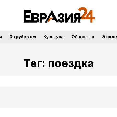
м
За рубежом
Культура
Общество
Эконо
Тег:
поездка