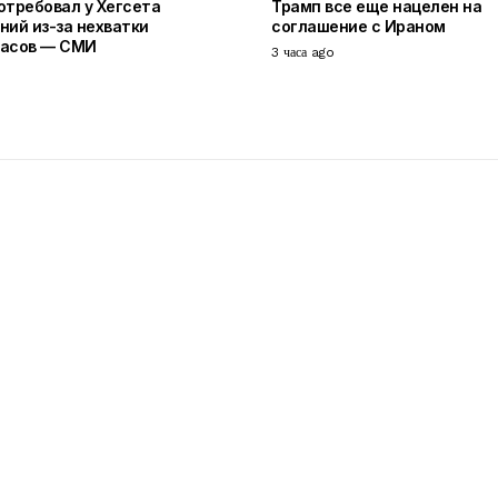
отребовал у Хегсета
Трамп все еще нацелен на
ний из-за нехватки
соглашение с Ираном
пасов — СМИ
3 часа ago