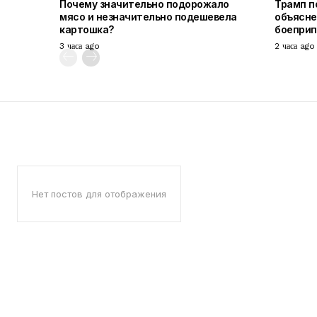
Почему значительно подорожало
Трамп п
мясо и незначительно подешевела
объясне
картошка?
боепри
3 часа ago
2 часа ago
Нет постов для отображения