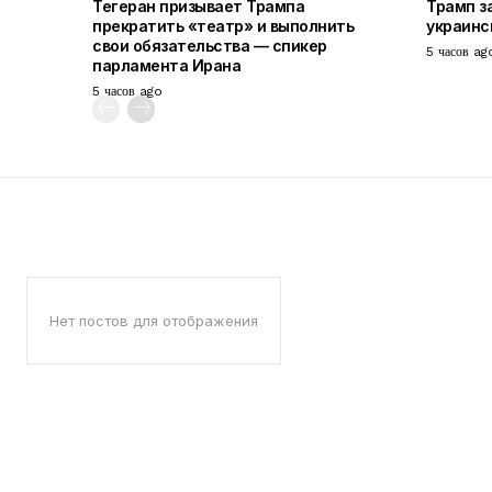
Тегеран призывает Трампа
Трамп з
прекратить «театр» и выполнить
украинс
свои обязательства — спикер
5 часов ag
парламента Ирана
5 часов ago
Нет постов для отображения