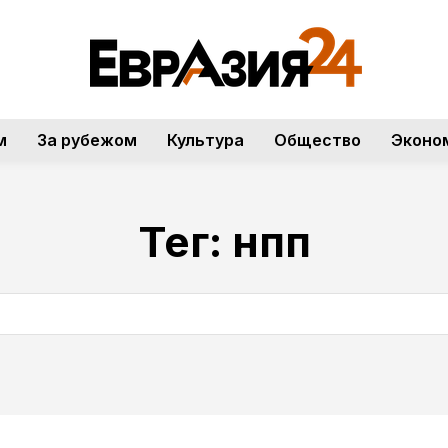
м
За рубежом
Культура
Общество
Эконо
Тег:
нпп