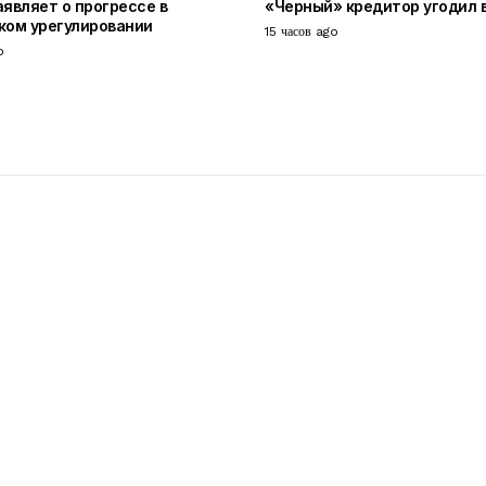
аявляет о прогрессе в
«Черный» кредитор угодил 
ком урегулировании
15 часов ago
o