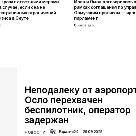
 грозит ответными мерами
Иран и Оман договорились 
 случае, если она не
рамках соглашения по упра
пограничных ограничений
Ормузским проливом — ира
изиса в Сеуте
парламент
o
8 часов ago
Неподалеку от аэропор
Осло перехвачен
беспилотник, оператор
задержан
Евразия24
-
25.09.2025
НОВОСТИ