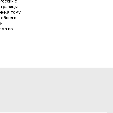
России с
ь границы
оне.К тому
е общего
ии
амо по