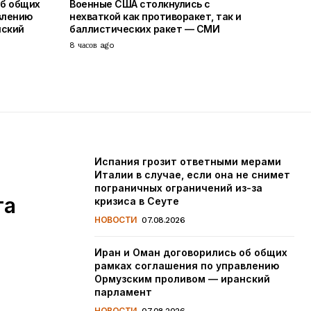
об общих
Военные США столкнулись с
влению
нехваткой как противоракет, так и
нский
баллистических ракет — СМИ
8 часов ago
Испания грозит ответными мерами
Италии в случае, если она не снимет
пограничных ограничений из-за
та
кризиса в Сеуте
НОВОСТИ
07.08.2026
Иран и Оман договорились об общих
рамках соглашения по управлению
Ормузским проливом — иранский
парламент
НОВОСТИ