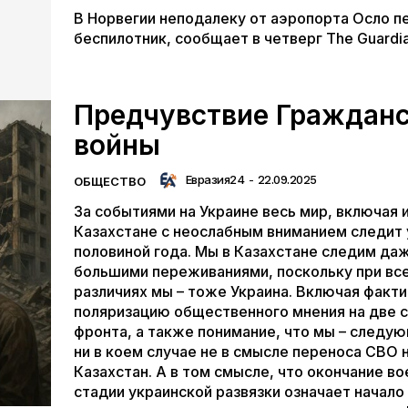
В Норвегии неподалеку от аэропорта Осло п
беспилотник, сообщает в четверг The Guardia
Предчувствие Граждан
войны
Евразия24
-
22.09.2025
ОБЩЕСТВО
За событиями на Украине весь мир, включая и
Казахстане с неослабным вниманием следит 
половиной года. Мы в Казахстане следим даж
большими переживаниями, поскольку при вс
различиях мы – тоже Украина. Включая факт
поляризацию общественного мнения на две 
фронта, а также понимание, что мы – следую
ни в коем случае не в смысле переноса СВО 
Казахстан. А в том смысле, что окончание в
стадии украинской развязки означает начало