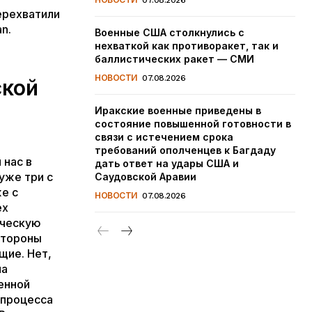
07.08.2026
ерехватили
n.
Военные США столкнулись с
нехваткой как противоракет, так и
баллистических ракет — СМИ
НОВОСТИ
07.08.2026
ской
Иракские военные приведены в
состояние повышенной готовности в
связи с истечением срока
требований ополченцев к Багдаду
 нас в
дать ответ на удары США и
уже три с
Саудовской Аравии
е с
НОВОСТИ
07.08.2026
ех
ическую
стороны
щие. Нет,
на
оенной
 процесса