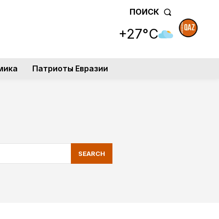
ПОИСК
+27°C
мика
Патриоты Евразии
SEARCH