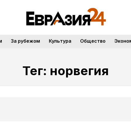
м
За рубежом
Культура
Общество
Эконо
Тег:
норвегия