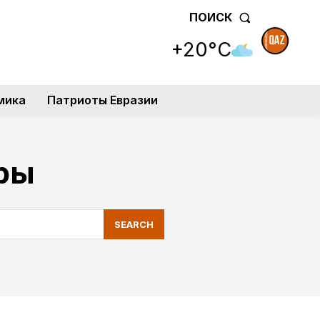
ПОИСК
+20°C
мика
Патриоты Евразии
ры
SEARCH