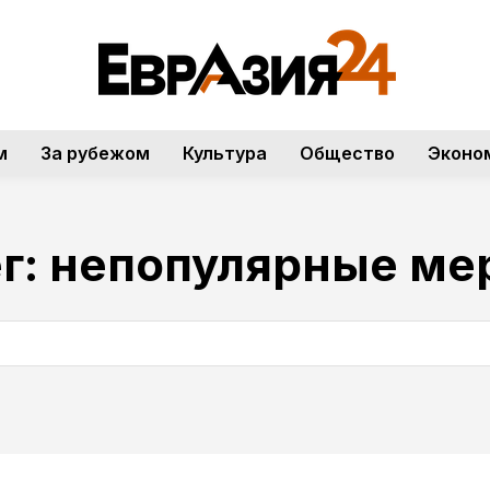
м
За рубежом
Культура
Общество
Эконо
г:
непопулярные ме