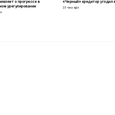
аявляет о прогрессе в
«Черный» кредитор угодил 
ком урегулировании
23 часа ago
go