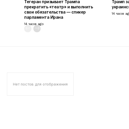
Тегеран призывает Трампа
Трамп з
прекратить «театр» и выполнить
украинс
свои обязательства — спикер
14 часов a
парламента Ирана
14 часов ago
Нет постов для отображения