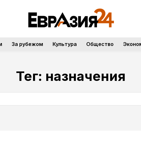
м
За рубежом
Культура
Общество
Эконо
Тег:
назначения