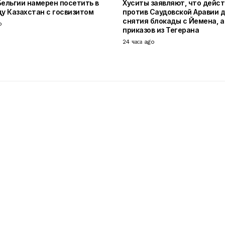
Бельгии намерен посетить в
Хуситы заявляют, что дейс
ду Казахстан с госвизитом
против Саудовской Аравии 
снятия блокады с Йемена, а 
o
приказов из Тегерана
24 часа ago