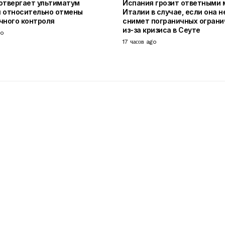
отвергает ультиматум
Испания грозит ответными
 относительно отмены
Италии в случае, если она н
чного контроля
снимет пограничных ограни
из-за кризиса в Сеуте
go
17 часов ago