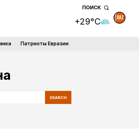
ПОИСК
+29°C
мика
Патриоты Евразии
на
SEARCH