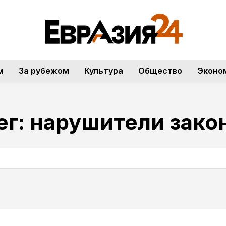
м
За рубежом
Культура
Общество
Эконо
ег:
нарушители зако