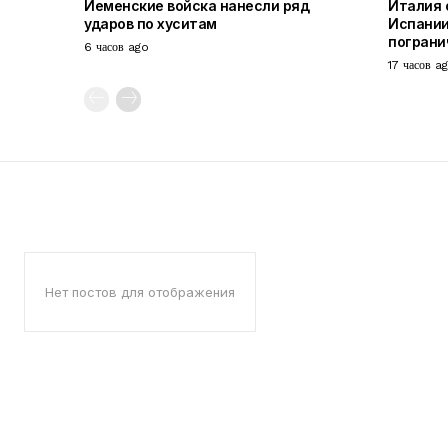
Йеменские войска нанесли ряд
Италия 
ударов по хуситам
Испании
пограни
6 часов ago
17 часов a
Нет постов для отображения