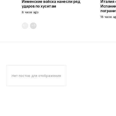
Йеменские войска нанесли ряд
Италия 
ударов по хуситам
Испании
пограни
6 часов ago
18 часов a
Нет постов для отображения