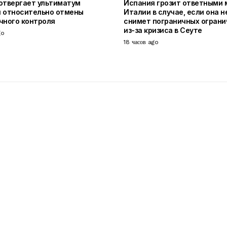
отвергает ультиматум
Испания грозит ответными
 относительно отмены
Италии в случае, если она н
чного контроля
снимет пограничных ограни
из-за кризиса в Сеуте
go
18 часов ago