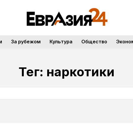
м
За рубежом
Культура
Общество
Эконо
Тег:
наркотики