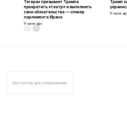
Тегеран призывает Трампа
Трамп з
прекратить «театр» и выполнить
украинс
свои обязательства — спикер
11 часов ag
парламента Ирана
11 часов ago
Нет постов для отображения