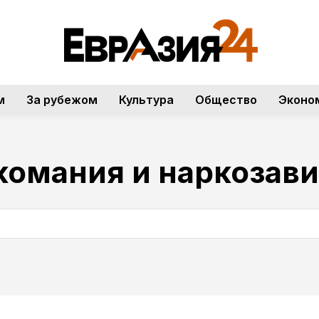
м
За рубежом
Культура
Общество
Эконо
комания и наркозав