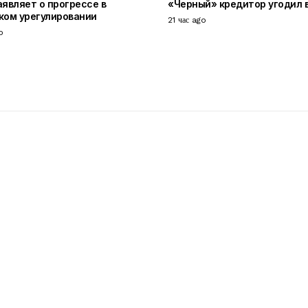
аявляет о прогрессе в
«Черный» кредитор угодил 
ком урегулировании
21 час ago
o