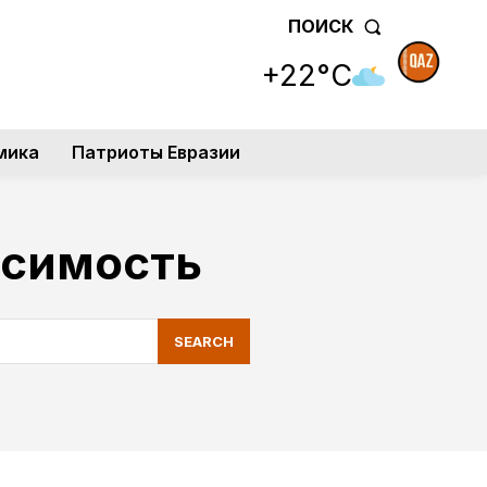
ПОИСК
+22°C
мика
Патриоты Евразии
исимость
SEARCH