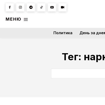
МЕНЮ
Политика
День за дне
Тег:
нар