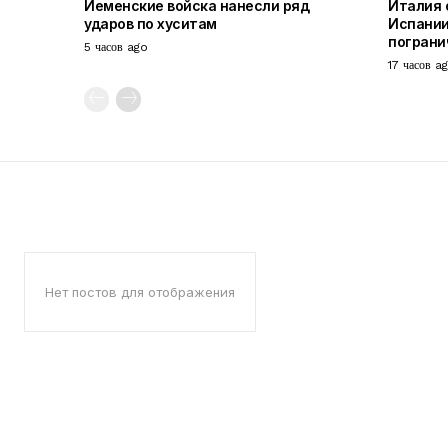
Йеменские войска нанесли ряд
Италия 
ударов по хуситам
Испании
пограни
5 часов ago
17 часов a
Нет постов для отображения