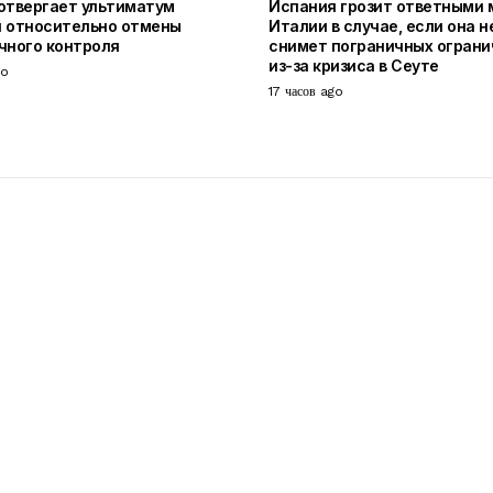
отвергает ультиматум
Испания грозит ответными
 относительно отмены
Италии в случае, если она н
чного контроля
снимет пограничных ограни
из-за кризиса в Сеуте
go
17 часов ago