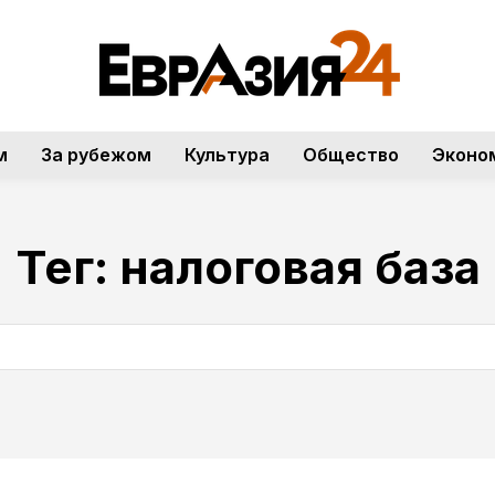
м
За рубежом
Культура
Общество
Эконо
Тег:
налоговая база