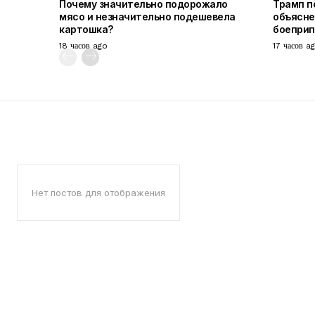
Почему значительно подорожало
Трамп п
мясо и незначительно подешевела
объясне
картошка?
боепри
18 часов ago
17 часов a
Нет постов для отображения