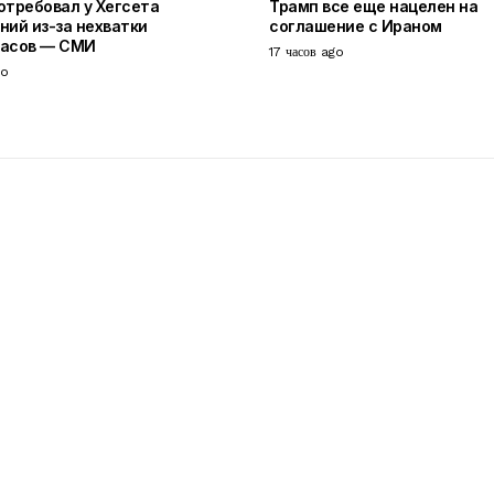
отребовал у Хегсета
Трамп все еще нацелен на
ний из-за нехватки
соглашение с Ираном
пасов — СМИ
17 часов ago
go