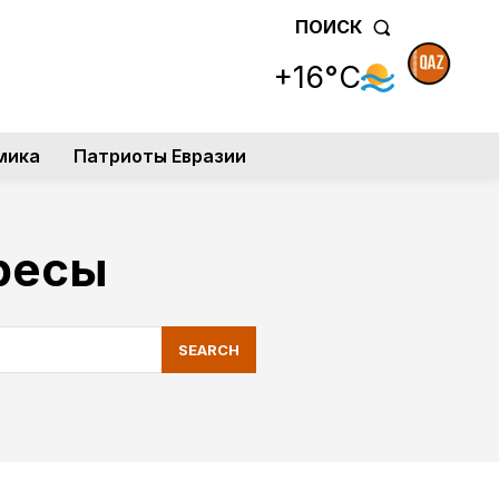
ПОИСК
+16°C
мика
Патриоты Евразии
ресы
SEARCH