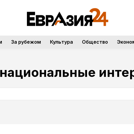
м
За рубежом
Культура
Общество
Эконо
национальные инте