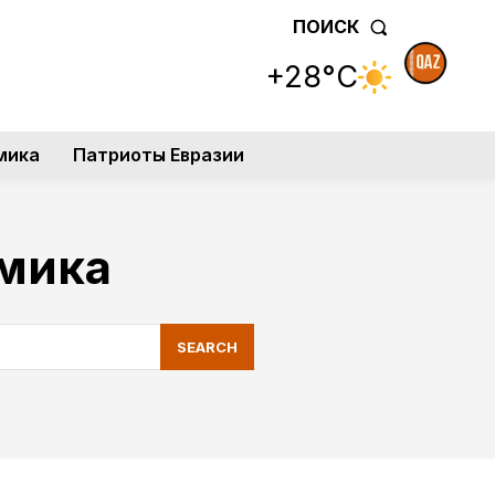
ПОИСК
+28°C
мика
Патриоты Евразии
мика
SEARCH