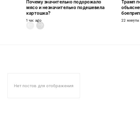
Почему значительно подорожало
Трамп п
мясо и незначительно подешевела
объясне
картошка?
боепри
1 час ago
22 минуты
Нет постов для отображения