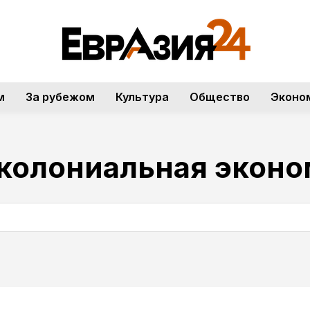
м
За рубежом
Культура
Общество
Эконо
колониальная эконо