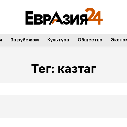
м
За рубежом
Культура
Общество
Эконо
Тег:
казтаг