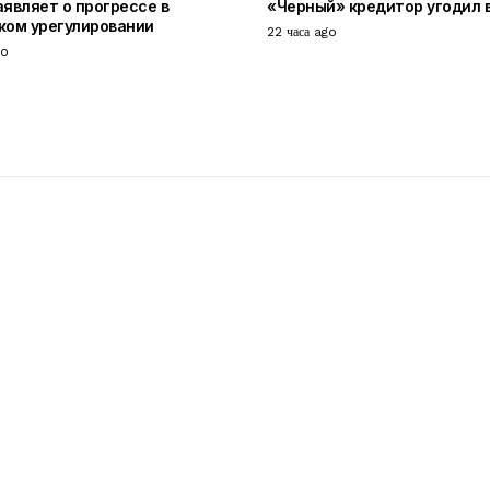
аявляет о прогрессе в
«Черный» кредитор угодил 
ком урегулировании
22 часа ago
go