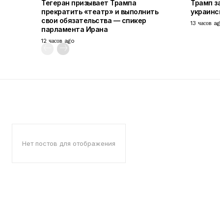
Тегеран призывает Трампа
Трамп з
прекратить «театр» и выполнить
украинс
свои обязательства — спикер
13 часов a
парламента Ирана
12 часов ago
Нет постов для отображения