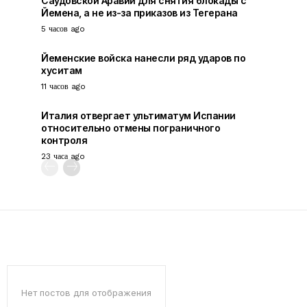
Саудовской Аравии для снятия блокады с
Йемена, а не из-за приказов из Тегерана
5 часов ago
Йеменские войска нанесли ряд ударов по
хуситам
11 часов ago
Италия отвергает ультиматум Испании
относительно отмены пограничного
контроля
23 часа ago
Нет постов для отображения