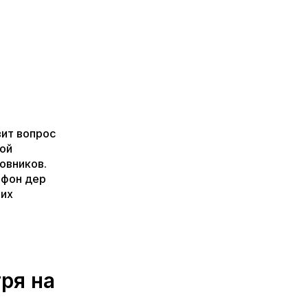
вит вопрос
кой
овников.
 фон дер
оих
тря на