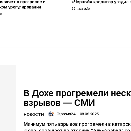
аявляет о прогрессе в
«Черный» кредитор угодил 
ком урегулировании
22 часа ago
go
В Дохе прогремели нес
взрывов — СМИ
Евразия24
-
09.09.2025
НОВОСТИ
Минимум пять взрывов прогремели в катарск
Дохе, сообщает во вторник "Аль-Арабия" со