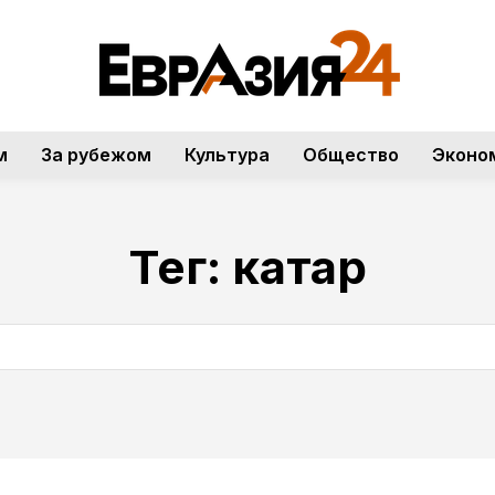
м
За рубежом
Культура
Общество
Эконо
Тег:
катар