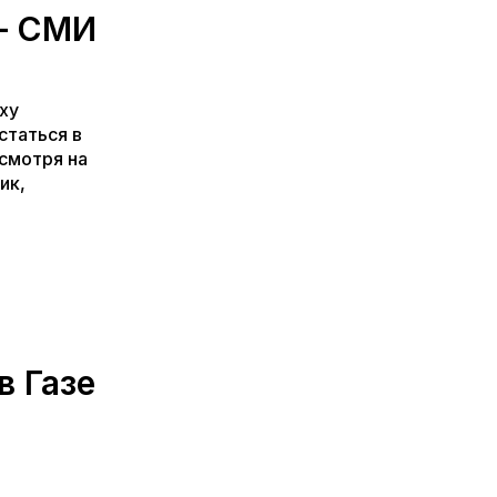
— СМИ
ху
статься в
есмотря на
ик,
в Газе