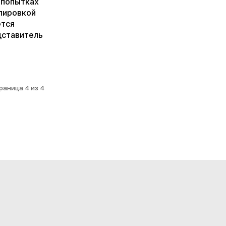
 попытках
пировкой
ется
дставитель
раница 4 из 4