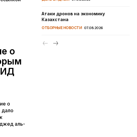
Атаки дронов на экономику
Казахстана
ОТБОРНЫЕ НОВОСТИ
07.08.2026
е о
торым
МИД
ие о
е дало
к
джед аль-