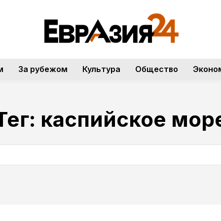
м
За рубежом
Культура
Общество
Эконо
Тег:
каспийское мор