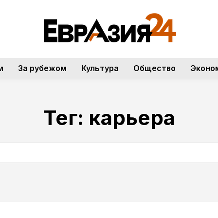
м
За рубежом
Культура
Общество
Эконо
Тег:
карьера