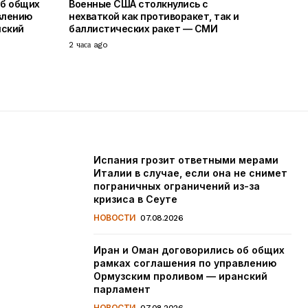
об общих
Военные США столкнулись с
влению
нехваткой как противоракет, так и
нский
баллистических ракет — СМИ
2 часа ago
Испания грозит ответными мерами
Италии в случае, если она не снимет
пограничных ограничений из-за
кризиса в Сеуте
НОВОСТИ
07.08.2026
Иран и Оман договорились об общих
рамках соглашения по управлению
Ормузским проливом — иранский
парламент
НОВОСТИ