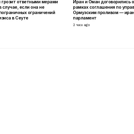
 грозит ответными мерами
Иран и Оман договорились 
 случае, если она не
рамках соглашения по упра
пограничных ограничений
Ормузским проливом — ира
изиса в Сеуте
парламент
2 часа ago