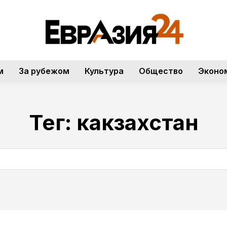
м
За рубежом
Культура
Общество
Эконо
Тег:
какзахстан