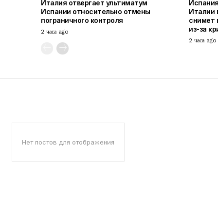
Италия отвергает ультиматум
Испания
Испании относительно отмены
Италии в
пограничного контроля
снимет 
из-за кр
2 часа ago
2 часа ago
Нет постов для отображения