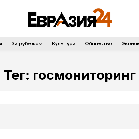
м
За рубежом
Культура
Общество
Эконо
Тег:
госмониторинг