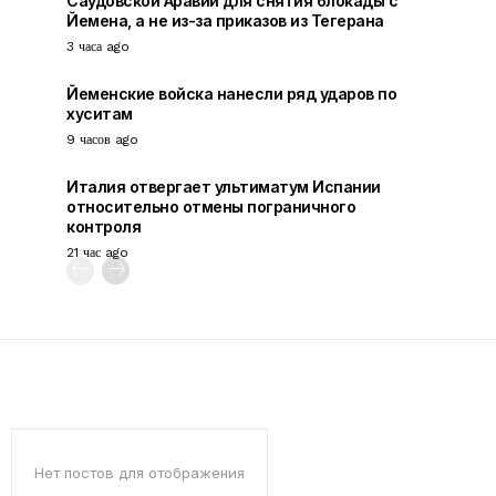
Саудовской Аравии для снятия блокады с
Йемена, а не из-за приказов из Тегерана
3 часа ago
Йеменские войска нанесли ряд ударов по
хуситам
9 часов ago
Италия отвергает ультиматум Испании
относительно отмены пограничного
контроля
21 час ago
Нет постов для отображения