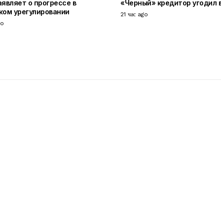
аявляет о прогрессе в
«Черный» кредитор угодил 
ком урегулировании
21 час ago
go