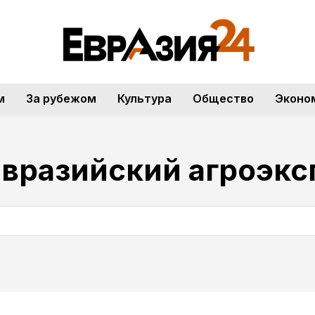
м
За рубежом
Культура
Общество
Эконо
евразийский агроэкс