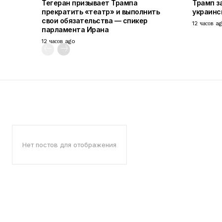
Тегеран призывает Трампа
Трамп з
прекратить «театр» и выполнить
украинс
свои обязательства — спикер
12 часов a
парламента Ирана
12 часов ago
Нет постов для отображения