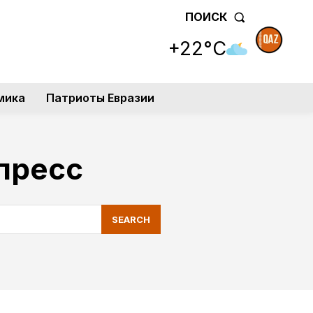
ПОИСК
+22°C
мика
Патриоты Евразии
пресс
SEARCH