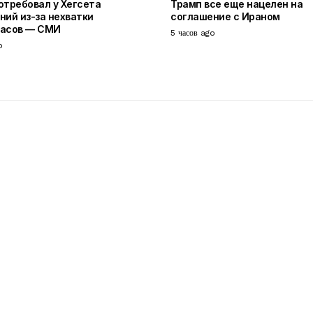
отребовал у Хегсета
Трамп все еще нацелен на
ний из-за нехватки
соглашение с Ираном
пасов — СМИ
5 часов ago
o