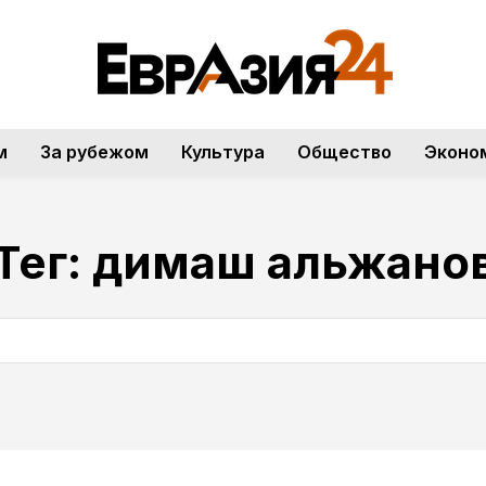
м
За рубежом
Культура
Общество
Эконо
Тег:
димаш альжано