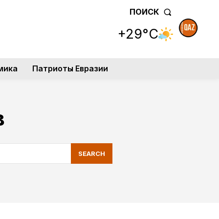
ПОИСК
+29°C
мика
Патриоты Евразии
в
SEARCH