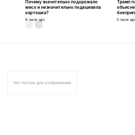
Почему значительно подорожало
Трамп п
мясо и незначительно подешевела
объясне
картошка?
боепри
6 часов ago
5 часов ag
Нет постов для отображения