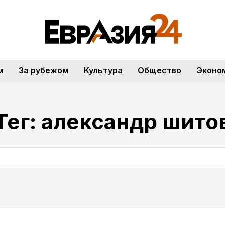
м
За рубежом
Культура
Общество
Эконо
Тег:
александр шито