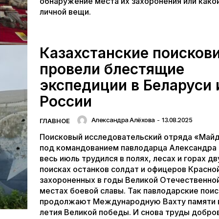
обнаружение места их захоронения или како
личной вещи.
Казахстанские поисков
провели блестящие
экспедиции в Беларуси 
России
Александра Алёхова
-
13.08.2025
ГЛАВНОЕ
Поисковый исследовательский отряда «Май
под командованием павлодарца Александра
весь июль трудился в полях, лесах и горах дв
поисках останков солдат и офицеров Красно
захороненных в годы Великой Отечественной
местах боевой славы. Так павлодарские пои
продолжают Международную Вахту памяти в
летия Великой победы. И снова труды добро