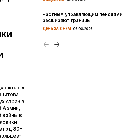
й-то
Частным управляющим пенсиями
расширяют границы
ДЕНЬ ЗА ДНЕМ
06.08.2026
ики
и
дан жолы»
 Шитова
ух стран в
й Армии,
 войны в
сковики
 год 80-
вольцев-