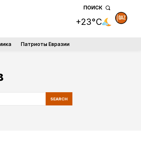
ПОИСК
+23°C
мика
Патриоты Евразии
в
SEARCH