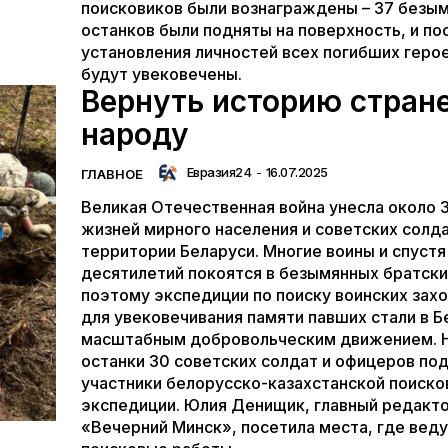
поисковиков были вознаграждены – 37 безы
останков были подняты на поверхность, и по
установления личностей всех погибших герое
будут увековечены.
Вернуть историю стране
народу
Евразия24
-
16.07.2025
ГЛАВНОЕ
Великая Отечественная война унесла около 
жизней мирного населения и советских солда
территории Беларуси. Многие воины и спустя
десятилетий покоятся в безымянных братски
поэтому экспедиции по поиску воинских зах
для увековечивания памяти павших стали в Б
масштабным добровольческим движением. 
останки 30 советских солдат и офицеров по
участники белорусско-казахстанской поиско
экспедиции. Юлия Денищик, главный редакто
«Вечерний Минск», посетила места, где вед