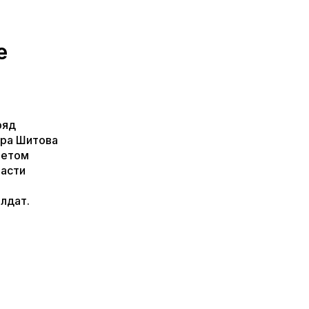
е
ряд
ра Шитова
летом
ласти
лдат.