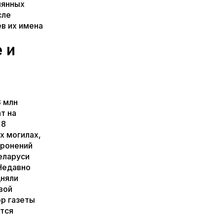
мянных
сле
в их имена
 и
3 млн
т на
 8
х могилах,
оронений
еларуси
Недавно
дняли
вой
р газеты
утся