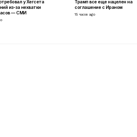
отребовал у Хегсета
Трамп все еще нацелен на
ний из-за нехватки
соглашение с Ираном
пасов — СМИ
15 часов ago
go