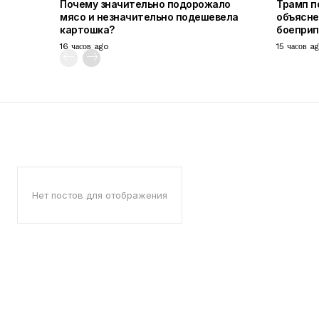
Почему значительно подорожало
Трамп п
мясо и незначительно подешевела
объясне
картошка?
боепри
16 часов ago
15 часов a
Нет постов для отображения