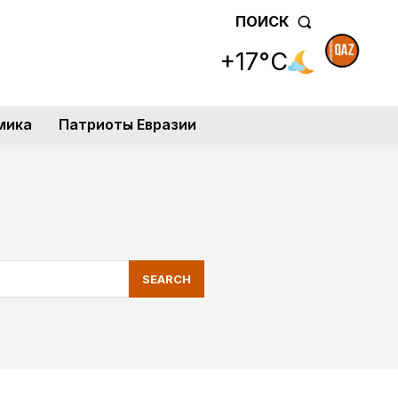
ПОИСК
+17°C
мика
Патриоты Евразии
SEARCH