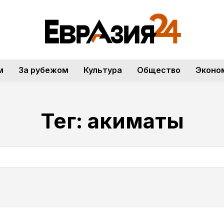
м
За рубежом
Культура
Общество
Эконо
Тег:
акиматы