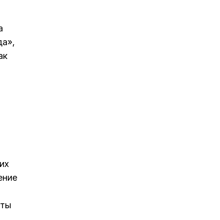
а
да»,
ак
их
ение
сты