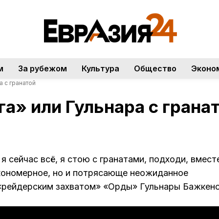
м
За рубежом
Культура
Общество
Эконо
а с гранатой
а» или Гульнара с грана
 я сейчас всё, я стою с гранатами, подходи, вмест
кономерное, но и потрясающе неожиданное
«рейдерским захватом» «Орды» Гульнары Бажкено