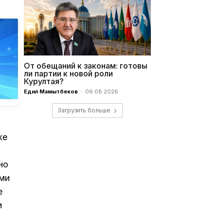
От обещаний к законам: готовы
ли партии к новой роли
Курултая?
Едил Мамытбеков
-
06.08.2026
Загрузить больше
же
но
ами
е
и