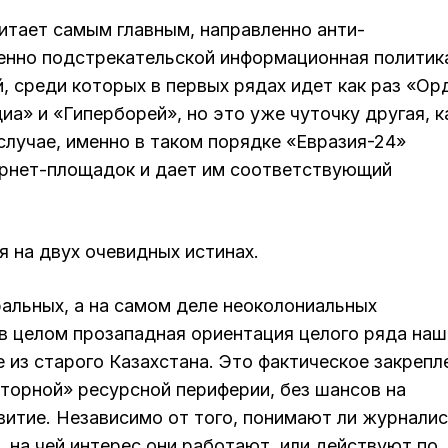
читает самым главным, направленно анти-
венно подстрекательской информационная политик
, среди которых в первых рядах идет как раз «Ор
иа» и «Гиперборей», но это уже чуточку другая, к
случае, именно в таком порядке «Евразия-24»
ернет-площадок и дает им соответствующий
 на двух очевидных истинах.
ральных, а на самом деле неоколониальных
 в целом прозападная ориентация целого ряда наш
е из старого Казахстана. Это фактическое закрепл
торной» ресурсной периферии, без шансов на
витие. Независимо от того, понимают ли журнали
, на чей интерес они работают, или действуют по