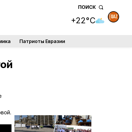
ПОИСК
+22°C
мика
Патриоты Евразии
той
е
вой.