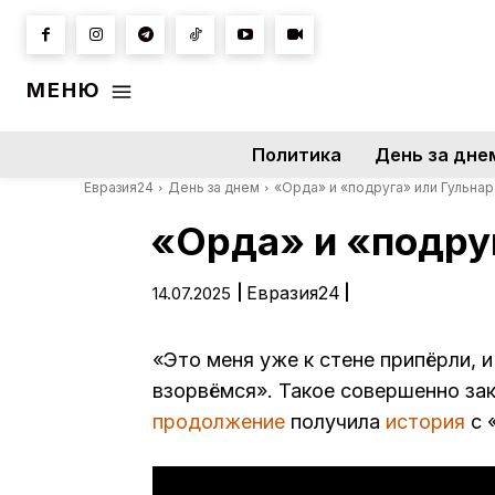
МЕНЮ
Политика
День за дне
Евразия24
День за днем
«Орда» и «подруга» или Гульнар
«Орда» и «подруг
|
Евразия24
|
14.07.2025
«Это меня уже к стене припёрли, и
взорвёмся». Такое совершенно за
продолжение
получила
история
с 