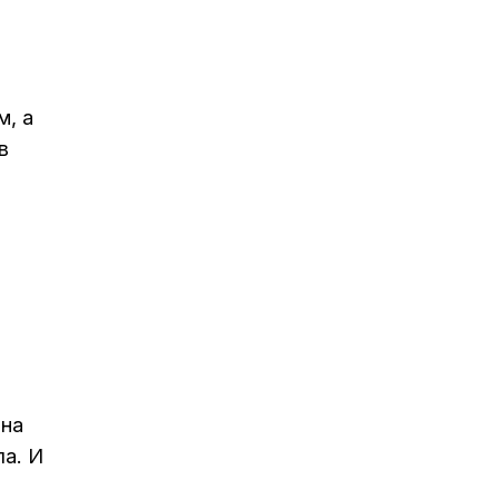
м, а
в
 на
ла. И