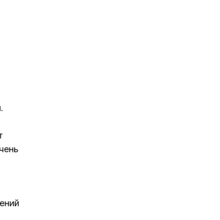
.
т
чень
шений