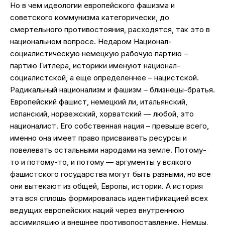
Но в чем идеологии европейского фашизма и
советского коммунизма категорически, до
смертельного противостояния, расходятся, так это в
национальном вопросе. Недаром Национал-
социалистическую немецкую рабочую партию –
партию Гитлера, историки именуют национал-
социалистской, а еще определеннее – нацистской.
Радикальный национализм и фашизм – близнецы-братья.
Европейский фашист, немецкий ли, итальянский,
испанский, норвежский, хорватский — любой, это
националист. Его собственная нация – превыше всего,
именно она имеет право присваивать ресурсы и
повелевать остальными народами на земле. Потому-
то и потому-то, и потому — аргументы у всякого
фашистского государства могут быть разными, но все
они вытекают из общей, Европы, истории. А история
эта вся сплошь формировалась идентификацией всех
ведущих европейских наций через внутреннюю
ассимиляцию и внешнее противопоставление. Немцы,