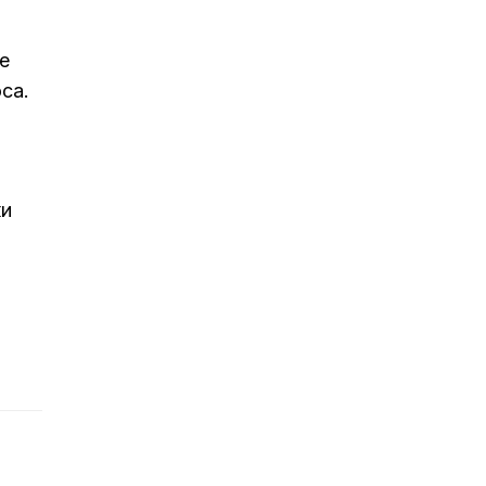
е
са.
ки
й