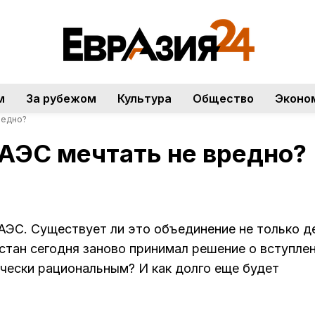
м
За рубежом
Культура
Общество
Эконо
редно?
ЕАЭС мечтать не вредно?
АЭС. Существует ли это объединение не только д
хстан сегодня заново принимал решение о вступлен
чески рациональным? И как долго еще будет