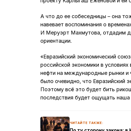
проекту Карлыгаш Еженовой и ей с
А что до ее собеседницы – она то
навевает воспоминания о времена
И Меруэрт Махмутова, отдадим дол
ориентации.
«Евразийский экономический союз
российской экономики в условиях 
нефти на международные рынки и 
было очевидно, что Евразийский э
Поэтому всё это будет бить рикош
последствия будет ощущать наша
ЧИТАЙТЕ ТАКЖЕ:
По ту сторону закона: 