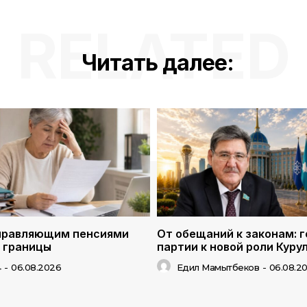
RELATED
Читать далее:
правляющим пенсиями
От обещаний к законам: г
 границы
партии к новой роли Куру
4
-
06.08.2026
Едил Мамытбеков
-
06.08.2