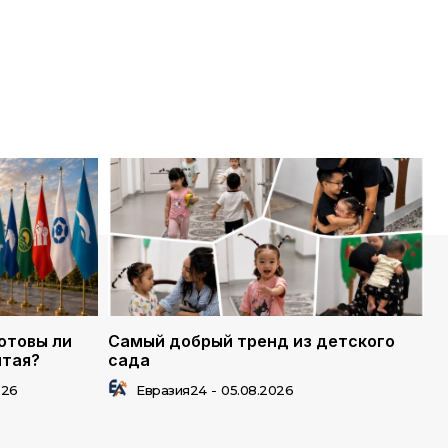
отовы ли
Самый добрый тренд из детского
лтая?
сада
026
Евразия24
-
05.08.2026