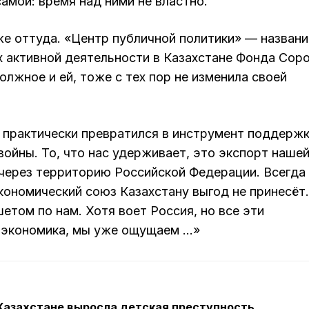
амой: время над ними не властно.
же оттуда. «Центр публичной политики» — названи
х активной деятельности в Казахстане Фонда Соро
жное и ей, тоже с тех пор не изменила своей
 практически превратился в инструмент поддерж
войны. То, что нас удерживает, это экспорт наше
через территорию Российской Федерации. Всегда
кономический союз Казахстану выгод не принесёт.
етом по нам. Хотя воет Россия, но все эти
 экономика, мы уже ощущаем …»
в Казахстане выросла детская преступность