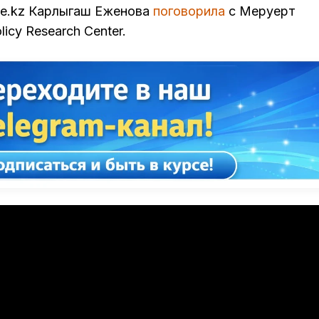
ive.kz Карлыгаш Еженова
поговорила
с Меруерт
icy Research Center.