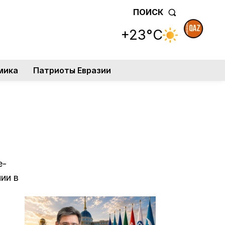
ПОИСК
+23°C
мика
Патриоты Евразии
е-
ии в