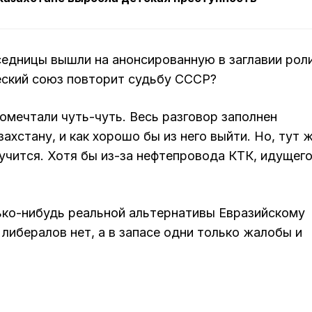
еседницы вышли на анонсированную в заглавии рол
еский союз повторит судьбу СССР?
 помечтали чуть-чуть. Весь разговор заполнен
хстану, и как хорошо бы из него выйти. Но, тут 
лучится. Хотя бы из-за нефтепровода КТК, идущег
лько-нибудь реальной альтернативы Евразийскому
либералов нет, а в запасе одни только жалобы и