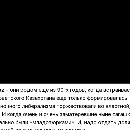
kz
– они родом еще из 90-х годов, когда встраива
оветского Казахстана еще только формировалась.
ыночного либерализма торжествовали во властной
 И когда очень и очень заматеревшие ныне «агаш
тельно были «младотюрками». И, надо отдать дол