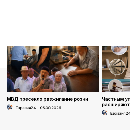
МВД пресекло разжигание розни
Частным у
расширяют
Евразия24
-
06.08.2026
Евразия2