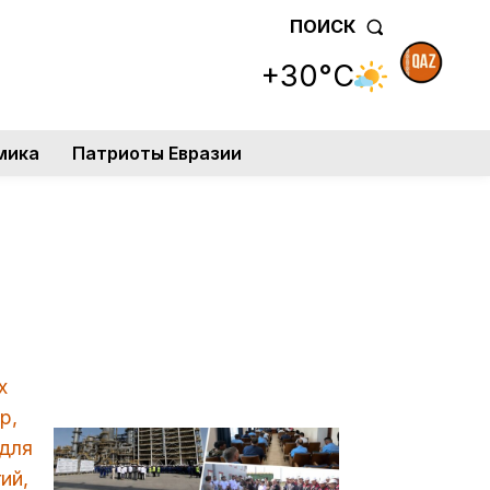
ПОИСК
+30°C
мика
Патриоты Евразии
х
р,
 для
ий,