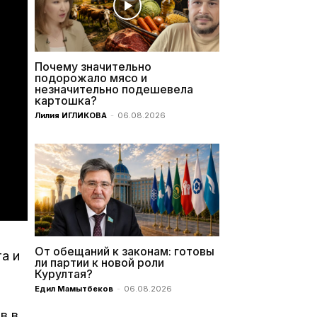
Почему значительно
подорожало мясо и
незначительно подешевела
картошка?
Лилия ИГЛИКОВА
-
06.08.2026
От обещаний к законам: готовы
а и
ли партии к новой роли
Курултая?
Едил Мамытбеков
-
06.08.2026
в в