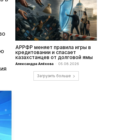
во
АРРФР меняет правила игры в
ую
кредитовании и спасает
казахстанцев от долговой ямы
Александра Алёхова
-
05.08.2026
ния
Загрузить больше