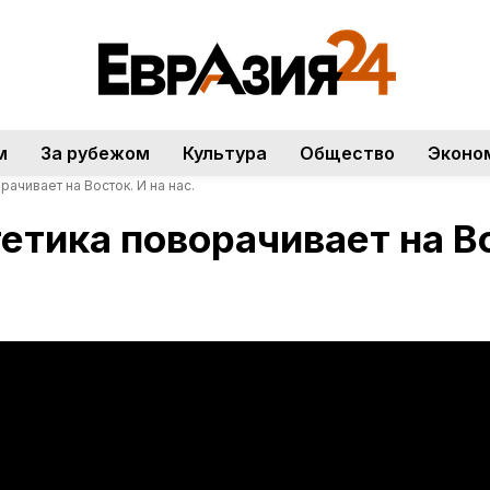
м
За рубежом
Культура
Общество
Эконо
ачивает на Восток. И на нас.
етика поворачивает на Во