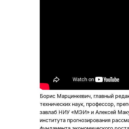
Борис Марцинкевич, главный редак
технических наук, профессор, пре
завлаб НИУ «МЭИ» и Алексей Маку
института прогнозирования рассм
фундамента экономического роста