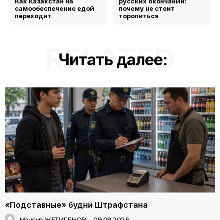
Как Казахстан на
русских окончаний:
самообеспечение едой
почему не стоит
переходит
торопиться
RELATED
Читать далее:
«Подставные» будни Штрафстана
Мансур ЖЕТИГЕНОВ
-
09.08.2026