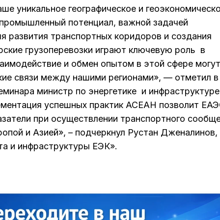
аше уникальное географическое и геоэкономическ
 промышленный потенциал, важной задачей
ля развития транспортных коридоров и создания
орские грузоперевозки играют ключевую роль в
аимодействие и обмен опытом в этой сфере могу
кие связи между нашими регионами», — отметил в
семинара министр по энергетике и инфраструктуре
ментация успешных практик АСЕАН позволит ЕА
азатели при осуществлении транспортного сообщ
опой и Азией», – подчеркнул Рустан Дженалинов,
а и инфраструктуры ЕЭК».