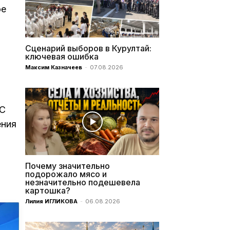
ое
Сценарий выборов в Курултай:
ключевая ошибка
т
Максим Казначеев
-
07.08.2026
ЭС
ения
Почему значительно
подорожало мясо и
незначительно подешевела
картошка?
Лилия ИГЛИКОВА
-
06.08.2026