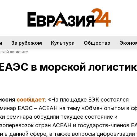
м
За рубежом
Культура
Общество
Эконо
ской логистике
ЕАЭС в морской логистик
миссия
сообщает
: «На площадке ЕЭК состоялся
еминар ЕАЭС – АСЕАН на тему «Обмен опытом в с
ки семинара обсудили текущее состояние и
узоперевозок стран АСЕАН и государств-членов Е
и в данной сфере, а также вопросы цифровизации 