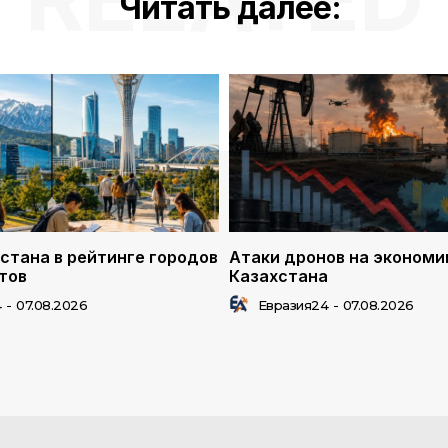
Читать далее:
стана в рейтинге городов
Атаки дронов на экономи
тов
Казахстана
4
-
07.08.2026
Евразия24
-
07.08.2026