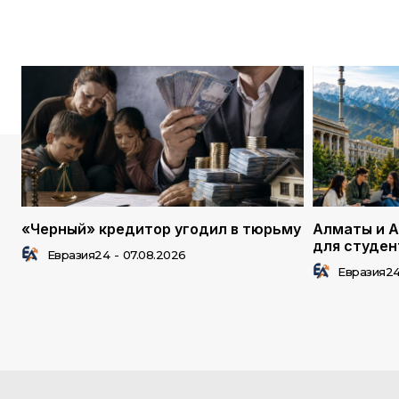
«Черный» кредитор угодил в тюрьму
Алматы и А
для студен
Евразия24
-
07.08.2026
Евразия2