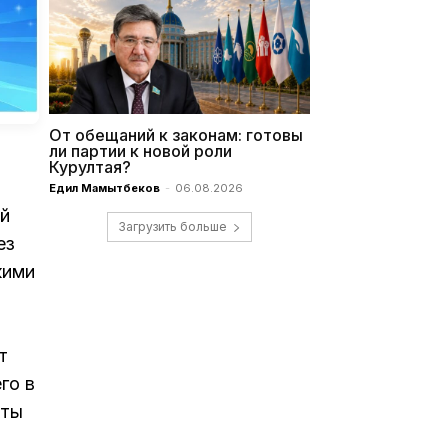
От обещаний к законам: готовы
ли партии к новой роли
Курултая?
Едил Мамытбеков
-
06.08.2026
ой
Загрузить больше
ез
кими
т
го в
кты