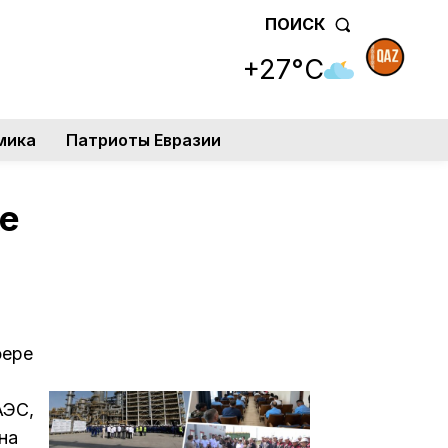
ПОИСК
+27°C
мика
Патриоты Евразии
е
фере
АЭС,
на