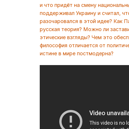
и что придёт на смену националь
поддерживал Украину и считал, чт
разочаровался в этой идее? Как 
русская теория? Можно ли застави
этические взгляды? Чем это обес
философия отличается от политич
истине в мире постмодерна?