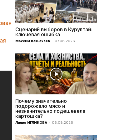
овая
Сценарий выборов в Курултай:
ключевая ошибка
ая
Максим Казначеев
-
07.08.2026
Почему значительно
подорожало мясо и
незначительно подешевела
картошка?
Лилия ИГЛИКОВА
-
06.08.2026