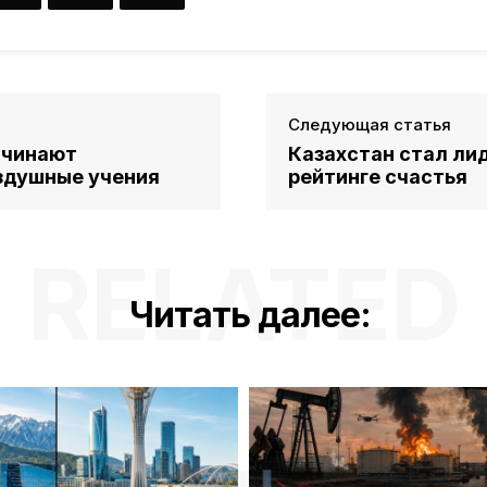
Следующая статья
ачинают
Казахстан стал ли
здушные учения
рейтинге счастья
RELATED
Читать далее: