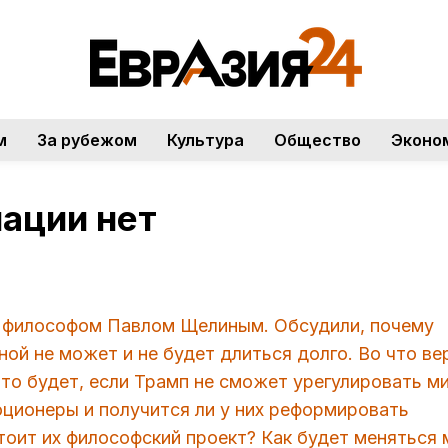
м
За рубежом
Культура
Общество
Эконо
нации нет
м философом Павлом Щелиным. Обсудили, почему
ой не может и не будет длиться долго. Во что ве
 Что будет, если Трамп не сможет урегулировать ми
ионеры и получится ли у них реформировать
стоит их философский проект? Как будет меняться 