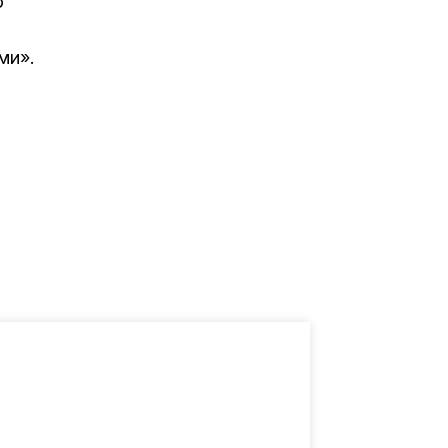
о
ми».