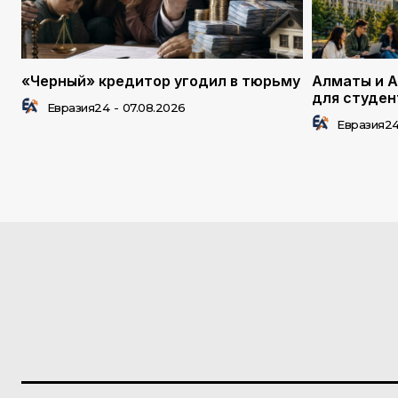
«Черный» кредитор угодил в тюрьму
Алматы и А
для студен
Евразия24
-
07.08.2026
Евразия2