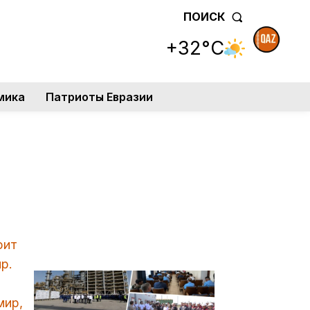
ПОИСК
+32°C
мика
Патриоты Евразии
рит
р.
мир,