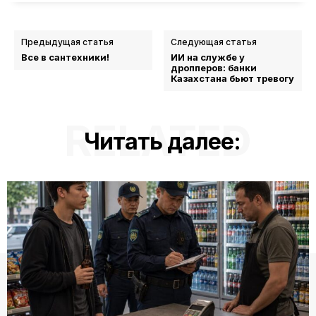
Предыдущая статья
Следующая статья
Все в сантехники!
ИИ на службе у
дропперов: банки
Казахстана бьют тревогу
RELATED
Читать далее: