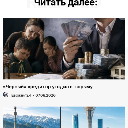
RELATED
Читать далее:
«Черный» кредитор угодил в тюрьму
Евразия24
-
07.08.2026