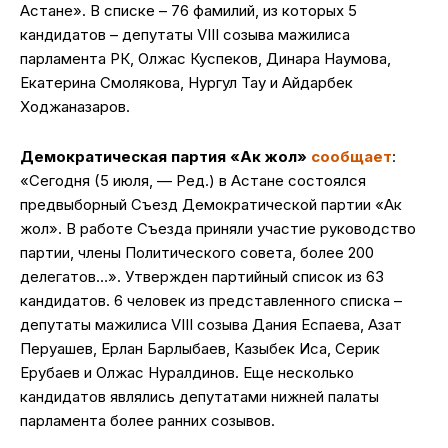
Астане». В списке – 76 фамилий, из которых 5
кандидатов – депутаты VIII созыва мажилиса
парламента РК, Олжас Куспеков, Динара Наумова,
Екатерина Смолякова, Нургул Тау и Айдарбек
Ходжаназаров.
Демократическая партия «Ак жол»
сообщает
:
«Сегодня (5 июля, — Ред.) в Астане состоялся
предвыборный Съезд Демократической партии «Ак
жол». В работе Съезда приняли участие руководство
партии, члены Политического совета, более 200
делегатов…». Утвержден партийный список из 63
кандидатов. 6 человек из представленного списка –
депутаты мажилиса VIII созыва Дания Еспаева, Азат
Перуашев, Ерлан Барлыбаев, Казыбек Иса, Серик
Ерубаев и Олжас Нуралдинов. Еще несколько
кандидатов являлись депутатами нижней палаты
парламента более ранних созывов.