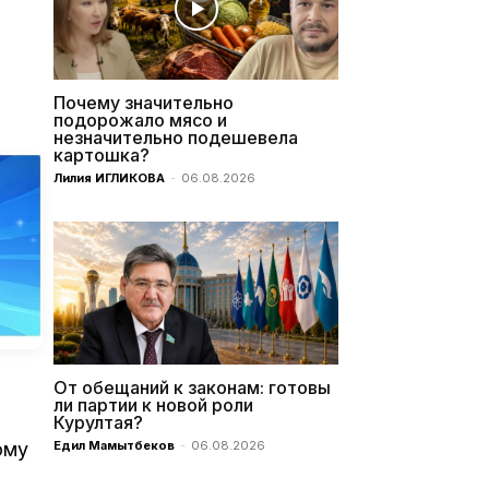
Почему значительно
подорожало мясо и
незначительно подешевела
картошка?
Лилия ИГЛИКОВА
-
06.08.2026
От обещаний к законам: готовы
ли партии к новой роли
Курултая?
ому
Едил Мамытбеков
-
06.08.2026