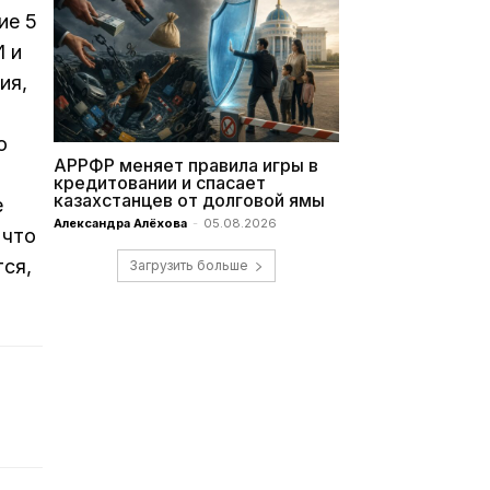
ие 5
И и
ия,
о
АРРФР меняет правила игры в
кредитовании и спасает
казахстанцев от долговой ямы
е
Александра Алёхова
-
05.08.2026
 что
тся,
Загрузить больше