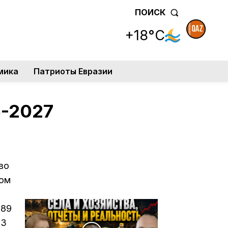
ПОИСК
+18°C
мика
Патриоты Евразии
6-2027
во
том
 89
 3