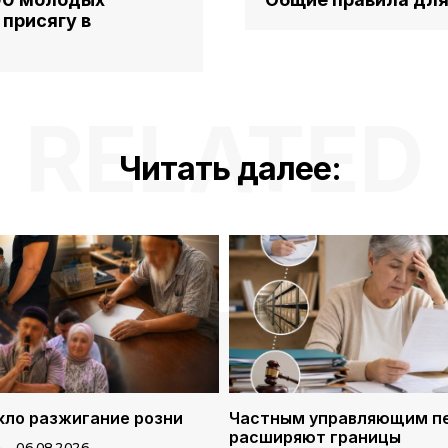
присягу в
RELATED
Читать далее:
ло разжигание розни
Частным управляющим п
расширяют границы
4
-
06.08.2026