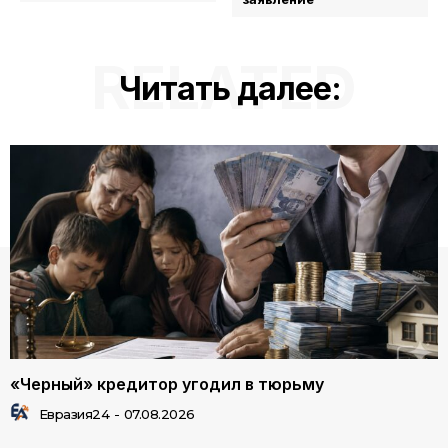
RELATED
Читать далее:
«Черный» кредитор угодил в тюрьму
Евразия24
-
07.08.2026