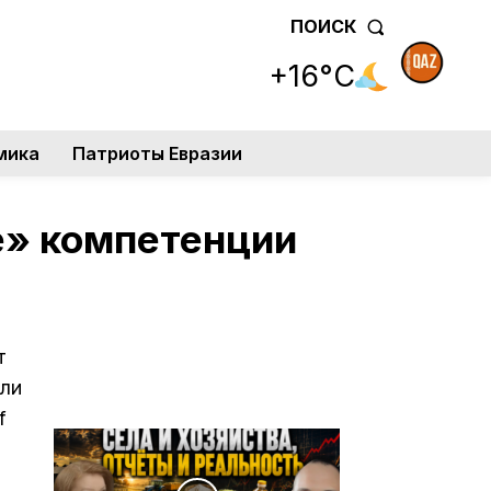
ПОИСК
+16°C
мика
Патриоты Евразии
е» компетенции
т
сли
f