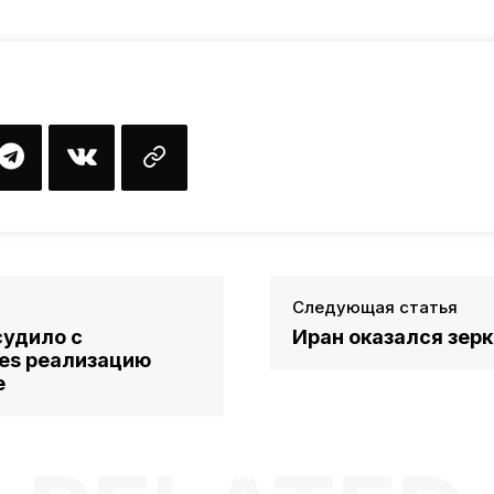
Следующая статья
судило с
Иран оказался зер
hes реализацию
е