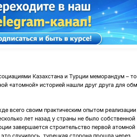
оциациями Казахстана и Турции меморандум – то
зной «атомной» историей нашли друг друга для об
жде всего своим практическим опытом реализации
есколько лет назад у страны не было собственной
урции завершается строительство первой атомной
 это случилось, турецкая сторона прошла через