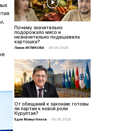
ных
ития
ы,
Почему значительно
подорожало мясо и
незначительно подешевела
,
картошка?
Лилия ИГЛИКОВА
-
06.08.2026
ке
От обещаний к законам: готовы
ли партии к новой роли
Курултая?
Едил Мамытбеков
-
06.08.2026