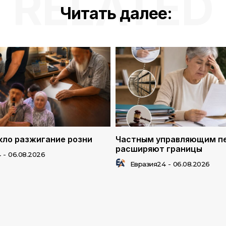
RELATED
Читать далее:
ло разжигание розни
Частным управляющим п
расширяют границы
4
-
06.08.2026
Евразия24
-
06.08.2026