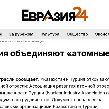
м
За рубежом
Культура
Общество
Эконо
иняют «атомные» компетенции
ция объединяют «атомны
трасли сообщает
: «Казахстан и Турция открываю
мной отрасли: Ассоциация развития атомной отра
шленности Турции (Nuclear Industry Association o
ндум о сотрудничестве. Документ направлен на
слевыми организациями Казахстана и Турции,