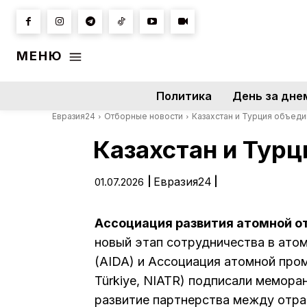
МЕНЮ
Политика
День за дне
Евразия24
Отборные новости
Казахстан и Турция объед
Казахстан и Тур
|
Евразия24
|
01.07.2026
Ассоциация развития атомной о
новый этап сотрудничества в ато
(AIDA) и Ассоциация атомной промы
Türkiye, NIATR) подписали мемора
развитие партнерства между отра