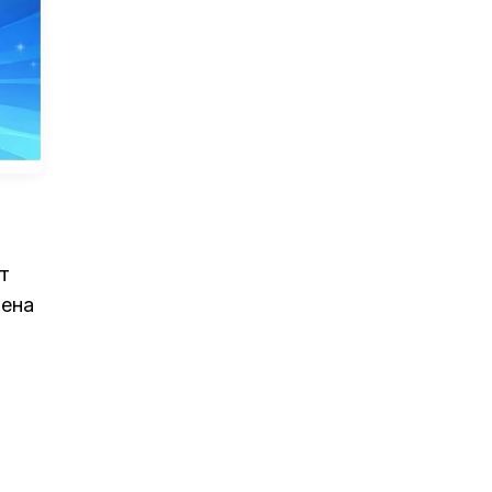
т
мена