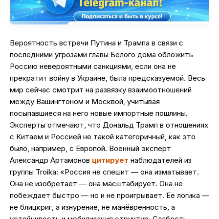
Вероятность встречи Путина и Трампа в связи с
последними угрозами главы Белого дома обложить
Россию невероятными санкциями, если она не
прекратит войну в Украине, была предсказуемой. Весь
мир сейчас смотрит на развязку взаимоотношений
между Вашингтоном и Москвой, учитывая
посыпавшиеся на него новые импортные пошлины.
Эксперты отмечают, что Дональд Трамп в отношениях
с Китаем и Россией не такой категоричный, как это
было, например, с Европой. Военный эксперт
Александр Артамонов
цитирует
наблюдателей из
группы Troika: «Россия не спешит — она изматывает.
Она не изобретает — она масштабирует. Она не
побеждает быстро — но и не проигрывает. Её логика —
не блицкриг, а изнурение, не манёвренность, а
устойчивость и мобилизация структур. Слабость