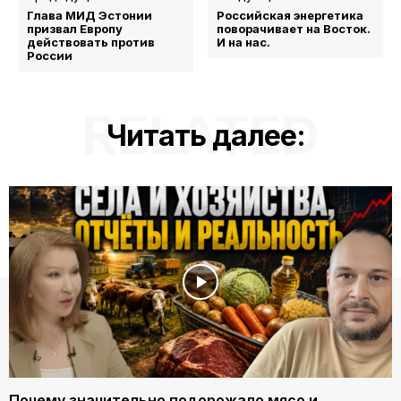
Глава МИД Эстонии
Российская энергетика
призвал Европу
поворачивает на Восток.
действовать против
И на нас.
России
RELATED
Читать далее:
Почему значительно подорожало мясо и