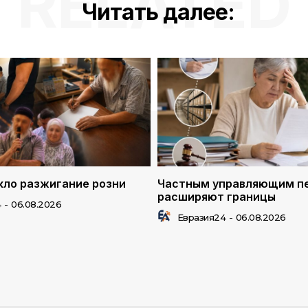
RELATED
Читать далее:
ло разжигание розни
Частным управляющим п
расширяют границы
4
-
06.08.2026
Евразия24
-
06.08.2026