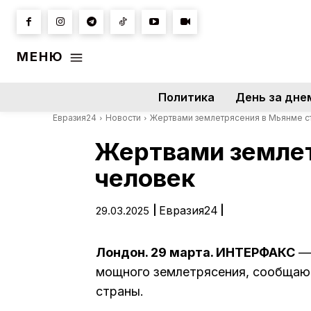
МЕНЮ
Политика
День за дне
Евразия24
Новости
Жертвами землетрясения в Мьянме ст
Жертвами землетр
человек
|
Евразия24
|
29.03.2025
Лондон. 29 марта. ИНТЕРФАКС
— 
мощного землетрясения, сообщают
страны.