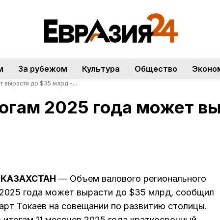
м
За рубежом
Культура
Общество
Эконо
 вырасти до $35 млрд -...
огам 2025 года может вы
С-КАЗАХСТАН
— Объем валового регионального
 2025 года может вырасти до $35 млрд, сообщил
рт Токаев на совещании по развитию столицы.
о итогам 11 месяцев 2025 года краткосрочный