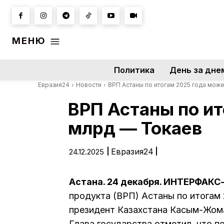
МЕНЮ
Политика
День за дне
Евразия24
Новости
ВРП Астаны по итогам 2025 года может
ВРП Астаны по ит
млрд — Токаев
|
Евразия24
|
24.12.2025
Астана. 24 декабря. ИНТЕРФАК
продукта (ВРП) Астаны по итогам
президент Казахстана Касым-Жома
Глава государства отметил, что п