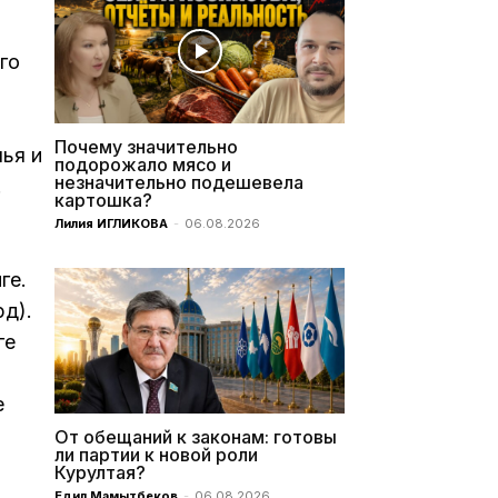
го
Почему значительно
ья и
подорожало мясо и
незначительно подешевела
.
картошка?
Лилия ИГЛИКОВА
-
06.08.2026
ге.
рд).
ге
е
От обещаний к законам: готовы
ли партии к новой роли
Курултая?
Едил Мамытбеков
-
06.08.2026