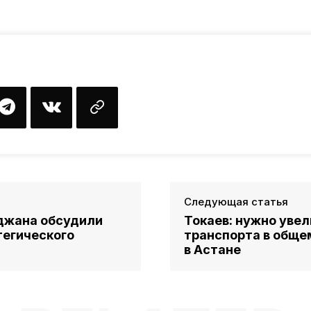
Следующая статья
джана обсудили
Токаев: нужно уве
тегического
транспорта в обще
в Астане