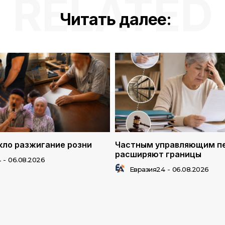
RELATED
Читать далее:
ло разжигание розни
Частным управляющим п
расширяют границы
4
-
06.08.2026
Евразия24
-
06.08.2026