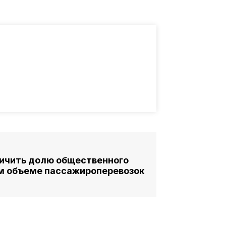
личить долю общественного
м объеме пассажироперевозок