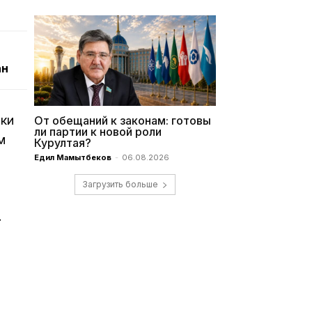
ан
тки
От обещаний к законам: готовы
ли партии к новой роли
м
Курултая?
Едил Мамытбеков
-
06.08.2026
Загрузить больше
.