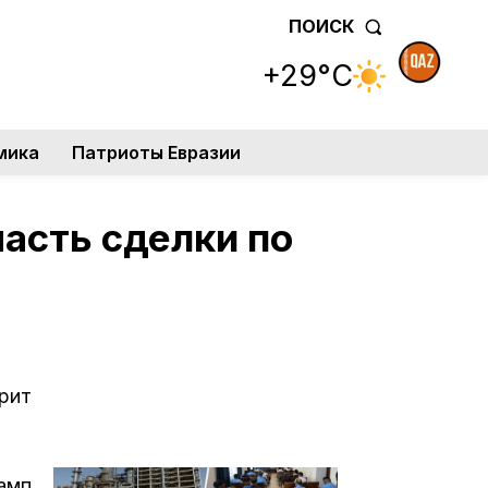
ПОИСК
+29°C
мика
Патриоты Евразии
часть сделки по
рит
амп