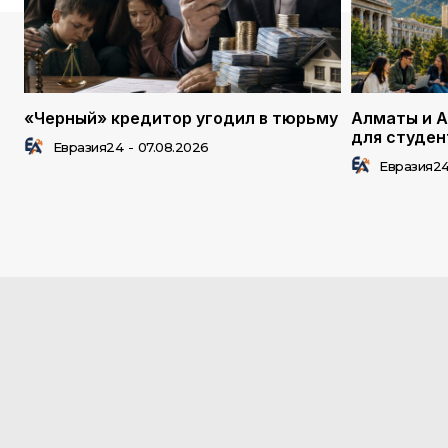
«Черный» кредитор угодил в тюрьму
Алматы и А
для студен
Евразия24
-
07.08.2026
Евразия2