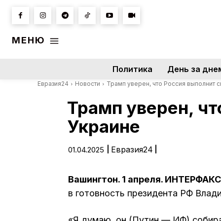
МЕНЮ
Политика
День за дне
Евразия24
Новости
Трамп уверен, что Россия выполнит с
Трамп уверен, чт
Украине
|
Евразия24
|
01.04.2025
Вашингтон. 1 апреля. ИНТЕРФАКС
в готовность президента РФ Влад
«Я думаю, он (Путин — ИФ) собир