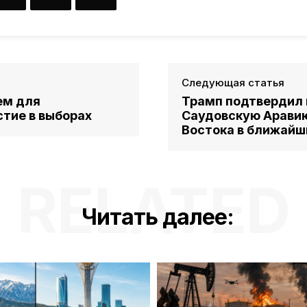
Следующая статья
ем для
Трамп подтвердил 
стие в выборах
Саудовскую Аравию
Востока в ближайш
RELATED
Читать далее: