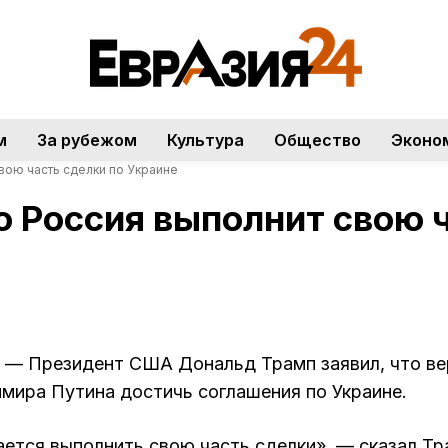
м
За рубежом
Культура
Общество
Эконо
вою часть сделки по Украине
о Россия выполнит свою 
— Президент США Дональд Трамп заявил, что ве
имира Путина достичь соглашения по Украине.
ается выполнить свою часть сделки», — сказал Тр