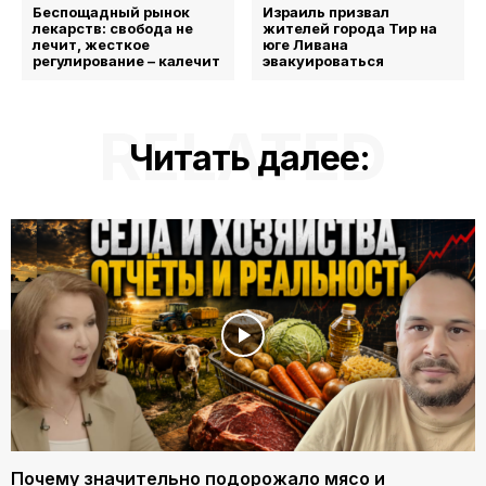
Беспощадный рынок
Израиль призвал
лекарств: свобода не
жителей города Тир на
лечит, жесткое
юге Ливана
регулирование – калечит
эвакуироваться
RELATED
Читать далее:
Почему значительно подорожало мясо и